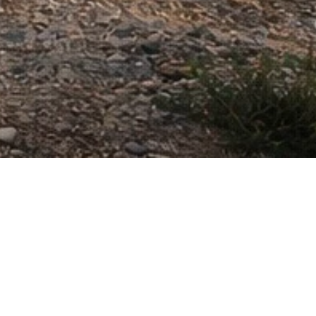
KA
ět.