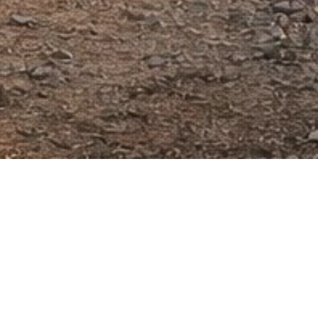
NLINE OBJEDNÁV
osíme vyplňte všechny potřebné údaje a my se vám ozveme co nejdříve zp