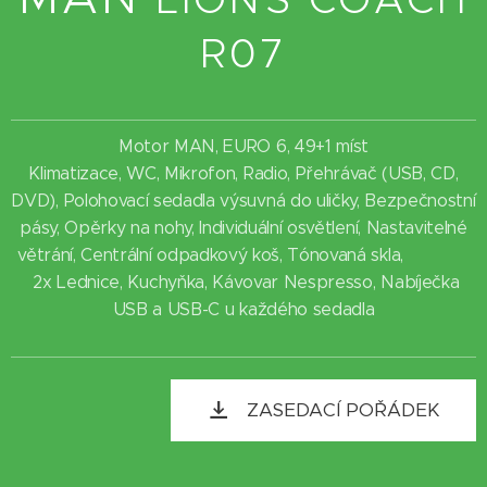
R07
Motor MAN, EURO 6, 49+1 míst
Klimatizace, WC, Mikrofon, Radio, Přehrávač (USB, CD,
DVD), Polohovací sedadla výsuvná do uličky, Bezpečnostní
pásy, Opěrky na nohy, Individuální osvětlení, Nastavitelné
větrání, Centrální odpadkový koš, Tónovaná skla,
2x Lednice, Kuchyňka, Kávovar Nespresso, Nabíječka
USB a USB-C u každého sedadla
ZASEDACÍ POŘÁDEK