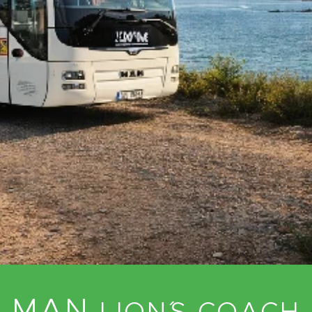
MAN
LION´S COACH